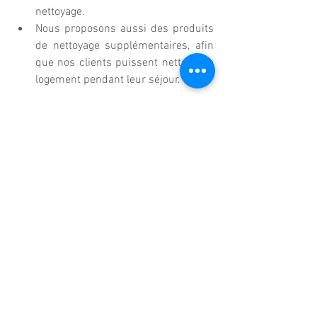
nettoyage.
Nous proposons aussi des produits 
de nettoyage supplémentaires, afin 
que nos clients puissent nettoyer le 
logement pendant leur séjour.
Nous nous assurerons que vous serez 
protégés contre le covid-19 dans nos 
logements. 
Nous faisons tout notre possible pour la 
santé et le bien-être des membres de 
notre communauté.
Sécurité Sanitaire