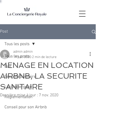
Post
Tous les posts
admin admin
Tous les posts
19 juil. 2020
2 min de lecture
MENAGE EN LOCATION
Bail
AIRBNB, LA SECURITE
Sécurité Sanitaire
SANITAIRE
La conciergerie
Dernière mise à jour :
7 nov. 2020
Réglementation
Conseil pour son Airbnb