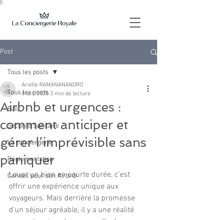
Post
Tous les posts
Arielle RAMANANANDRO
Tous les posts
8 oct. 2025
3 min de lecture
Airbnb et urgences :
Bail
comment anticiper et
Sécurité Sanitaire
gérer l’imprévisible sans
La conciergerie
paniquer
Réglementation
Louer un bien en courte durée, c’est 
Conseil pour son Airbnb
offrir une expérience unique aux 
voyageurs. Mais derrière la promesse 
d’un séjour agréable, il y a une réalité 