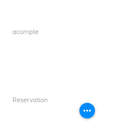
acompte
Reservation
Satisfait de nos services ?
Recommandez-nous à un
propriétaire ! S’il rejoint